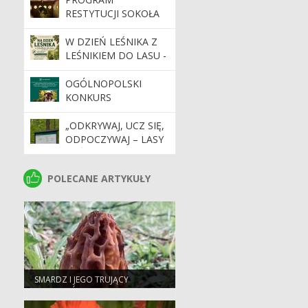
MEDIALNYCH ORAZ
RESTYTUCJI SOKOŁA
INTERNETOWYCH
WĘDROWNEGO W
INICJATYW
NADLEŚNICTWIE
W DZIEŃ LEŚNIKA Z
SPOŁECZNYCH
DOJLIDY.
LEŚNIKIEM DO LASU -
DOTYCZĄCYCH
ZAPRASZAMY NA
GOSPODARKI LEŚNEJ.
SPACER EDUKACYJNY
OGÓLNOPOLSKI
KONKURS
FOTOGRAFICZNY
"LEŚNE SADY -
„ODKRYWAJ, UCZ SIĘ,
DZIEDZICTWO,
ODPOCZYWAJ – LASY
KTÓRE TRWA".
PAŃSTWOWE
CZEKAJĄ NA CIEBIE”.
POLECANE ARTYKUŁY
POLECANE ARTYKUŁY
SMARDZ I JEGO TRUJĄCY
SOBOWTÓR