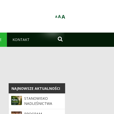
A
A
A

E
KONTAKT
NAJNOWSZE AKTUALNOŚCI
NAJNOWSZE AKTUALNOŚCI
STANOWISKO
NADLEŚNICTWA
DOJLIDY W SPRAWIE
DONIESIEŃ
PROGRAM