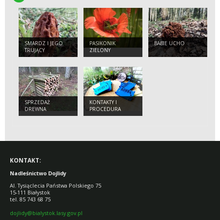
SMARDZ I JEGO
PASIKONIK
BABIE UCHO
TRUJĄCY
ZIELONY
SOBOWTÓR
SPRZEDAŻ
KONTAKTY I
DREWNA
PROCEDURA
POSTĘPOWANIA
KONTAKT:
Nadleśnictwo Dojlidy
Al. Tysiąclecia Państwa Polskiego 75
15-111 Białystok
tel. 85 743 68 75
dojlidy@bialystok.lasy.gov.pl