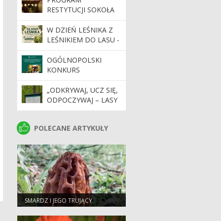
MEDIALNYCH ORAZ
RESTYTUCJI SOKOŁA
INTERNETOWYCH
WĘDROWNEGO W
INICJATYW
NADLEŚNICTWIE
W DZIEŃ LEŚNIKA Z
SPOŁECZNYCH
DOJLIDY.
LEŚNIKIEM DO LASU -
DOTYCZĄCYCH
ZAPRASZAMY NA
GOSPODARKI LEŚNEJ.
SPACER EDUKACYJNY
OGÓLNOPOLSKI
KONKURS
FOTOGRAFICZNY
"LEŚNE SADY -
„ODKRYWAJ, UCZ SIĘ,
DZIEDZICTWO,
ODPOCZYWAJ – LASY
KTÓRE TRWA".
PAŃSTWOWE
CZEKAJĄ NA CIEBIE”.
POLECANE ARTYKUŁY
POLECANE ARTYKUŁY
SMARDZ I JEGO TRUJĄCY
SOBOWTÓR