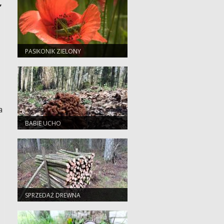
,
PASIKONIK ZIELONY
a
BABIE UCHO
SPRZEDAŻ DREWNA