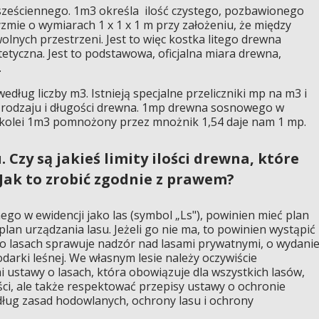
sześciennego. 1m3 określa ilość czystego, pozbawionego
yzmie o wymiarach 1 x 1 x 1 m przy założeniu, że między
lnych przestrzeni. Jest to więc kostka litego drewna
tetyczna. Jest to podstawowa, oficjalna miara drewna,
.
edług liczby m3. Istnieją specjalne przeliczniki mp na m3 i
d rodzaju i długości drewna. 1mp drewna sosnowego w
 kolei 1m3 pomnożony przez mnożnik 1,54 daje nam 1 mp.
 Czy są jakieś limity ilości drewna, które
Jak to zrobić zgodnie z prawem?
ego w ewidencji jako las (symbol „Ls"), powinien mieć plan
lan urządzania lasu. Jeżeli go nie ma, to powinien wystąpić
 o lasach sprawuje nadzór nad lasami prywatnymi, o wydani
odarki leśnej. We własnym lesie należy oczywiście
ustawy o lasach, która obowiązuje dla wszystkich lasów,
ci, ale także respektować przepisy ustawy o ochronie
ug zasad hodowlanych, ochrony lasu i ochrony