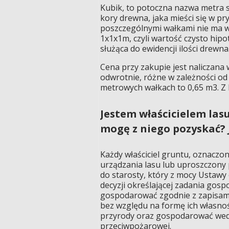
Kubik, to potoczna nazwa metra 
kory drewna, jaka mieści się w pr
poszczególnymi wałkami nie ma wo
1x1x1m, czyli wartość czysto hipo
służąca do ewidencji ilości drewna
Cena przy zakupie jest naliczana w
odwrotnie, różne w zależności o
metrowych wałkach to 0,65 m3. Z
Jestem właścicielem lasu.
mogę z niego pozyskać? 
Każdy właściciel gruntu, oznaczon
urządzania lasu lub uproszczony p
do starosty, który z mocy Ustawy
decyzji określającej zadania gosp
gospodarować zgodnie z zapisami 
bez względu na formę ich własnoś
przyrody oraz gospodarować wedł
przeciwpożarowej.