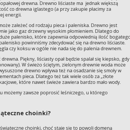
ci opałowej drewna. Drewno liściaste ma jednak większą
tość co drewna iglastego (a przy zakupie płacimy za
j energii.
może zależeć od rodzaju pieca i paleniska. Drewno jest
ównie jako gaz drzewny wysokim płomieniem. Dlatego do
 duże palenisko, które zapewnia odpowiednią ilość bogateg
 palenisko powinniśmy zdecydować się na drewno liściaste.
gla czy koksu w ogóle nie nada się do palenia drewnem.
drewna. Piękny, liściasty opał będzie spalał się kiepsko, gdy
zonowany). W świeżo ściętym, zielonym drewnie woda może
 wysuszone drewno wpływa też na osadzanie się smoły w
ementach pieca. Dlatego też tak wiele osób za „złote
acjowe, które nawet świeże zawiera bardzo mało wody.
u możemy zawsze poprosić leśniczego, u którego
iąteczne choinki?
świąteczne choinki, choć staje się to powoli domeną