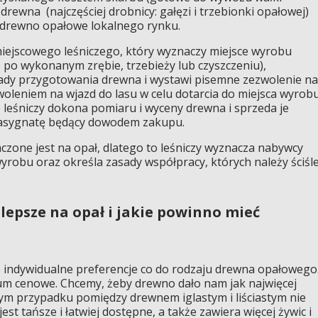
rewna (najczęściej drobnicy: gałęzi i trzebionki opałowej)
 drewno opałowe lokalnego rynku.
 miejscowego leśniczego, który wyznaczy miejsce wyrobu
 po wykonanym zrębie, trzebieży lub czyszczeniu),
asady przygotowania drewna i wystawi pisemne zezwolenie na
woleniem na wjazd do lasu w celu dotarcia do miejsca wyrob
leśniczy dokona pomiaru i wyceny drewna i sprzeda je
asygnatę będący dowodem zakupu.
czone jest na opał, dlatego to leśniczy wyznacza nabywcy
yrobu oraz określa zasady współpracy, których należy ściśl
lepsze na opał i jakie powinno mieć
e indywidualne preferencje co do rodzaju drewna opałowego
ium cenowe. Chcemy, żeby drewno dało nam jak najwięcej
 tym przypadku pomiędzy drewnem iglastym i liściastym nie
est tańsze i łatwiej dostępne, a także zawiera więcej żywic i