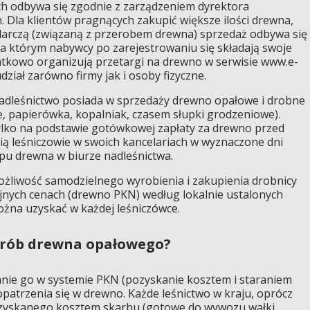
h odbywa się zgodnie z zarządzeniem dyrektora
Dla klientów pragnących zakupić większe ilości drewna,
arczą (związaną z przerobem drewna) sprzedaż odbywa się
a którym nabywcy po zarejestrowaniu się składają swoje
atkowo organizują przetargi na drewno w serwisie www.e-
ział zarówno firmy jak i osoby fizyczne.
nadleśnictwo posiada w sprzedaży drewno opałowe i drobne
e, papierówka, kopalniak, czasem słupki grodzeniowe).
tylko na podstawie gotówkowej zapłaty za drewno przed
nią leśniczowie w swoich kancelariach w wyznaczone dni
upu drewna w biurze nadleśnictwa.
ożliwość samodzielnego wyrobienia i zakupienia drobnicy
yjnych cenach (drewno PKN) według lokalnie ustalonych
ożna uzyskać w każdej leśniczówce.
rób drewna opałowego?
nie go w systemie PKN (pozyskanie kosztem i staraniem
patrzenia się w drewno. Każde leśnictwo w kraju, oprócz
zyskanego kosztem skarbu (gotowe do wywozu wałki