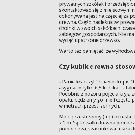
prywatnych szkółek i przedsiębior
skontaktować się z miejscowym n
dokonywana jest najczęściej za p
drewna. Część nadleśnictw prowa
choinki w swoich szkółkach, cza
zabiegów gospodarczych. Nie ma n
wyciąć upatrzone drzewko.
Warto też pamiętać, że wyhodowani
Czy kubik drewna stoso
- Panie leśniczy! Chciałem kupić
asygnacie tylko 6,5 kubika… - tak
Podobne z pozoru pojęcia kryją zu
opału, będziemy go mieli często 
w metrach przestrzennych.
Metr przestrzenny (mp) określa 
x 1 m. Są to wałki drewna pomier
pomocnicza, szacunkowa miara d