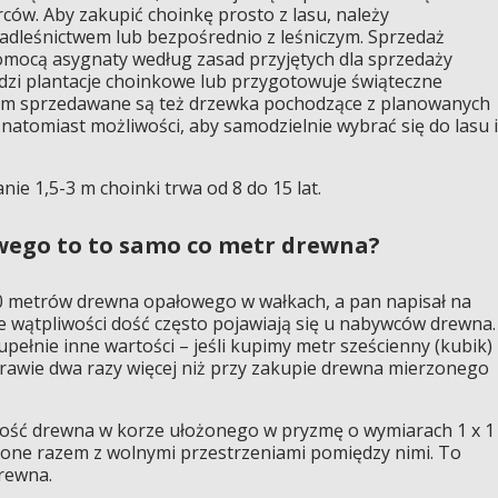
ców. Aby zakupić choinkę prosto z lasu, należy
adleśnictwem lub bezpośrednio z leśniczym. Sprzedaż
omocą asygnaty według zasad przyjętych dla sprzedaży
dzi plantacje choinkowe lub przygotowuje świąteczne
sem sprzedawane są też drzewka pochodzące z planowanych
atomiast możliwości, aby samodzielnie wybrać się do lasu i
e 1,5-3 m choinki trwa od 8 do 15 lat.
wego to to samo co metr drewna?
 10 metrów drewna opałowego w wałkach, a pan napisał na
ie wątpliwości dość często pojawiają się u nabywców drewna.
pełnie inne wartości – jeśli kupimy metr sześcienny (kubik)
prawie dwa razy więcej niż przy zakupie drewna mierzonego
ilość drewna w korze ułożonego w pryzmę o wymiarach 1 x 1
zone razem z wolnymi przestrzeniami pomiędzy nimi. To
rewna.