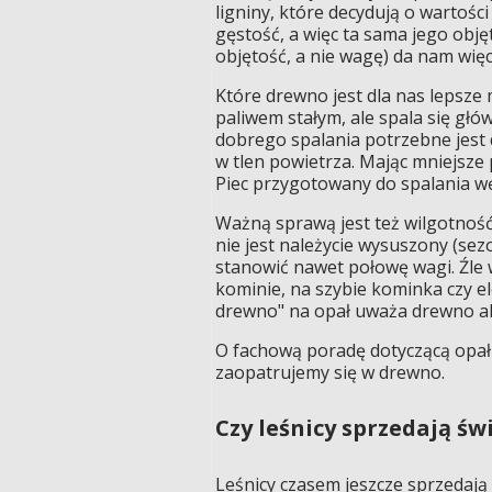
ligniny, które decydują o wartoś
gęstość, a więc ta sama jego obję
objętość, a nie wagę) da nam więce
Które drewno jest dla nas lepsze 
paliwem stałym, ale spala się gł
dobrego spalania potrzebne jest
w tlen powietrza. Mając mniejsze
Piec przygotowany do spalania wę
Ważną sprawą jest też wilgotność 
nie jest należycie wysuszony (se
stanowić nawet połowę wagi. Źle
kominie, na szybie kominka czy el
drewno" na opał uważa drewno ak
O fachową poradę dotyczącą opał
zaopatrujemy się w drewno.
Czy leśnicy sprzedają św
Leśnicy czasem jeszcze sprzedają 