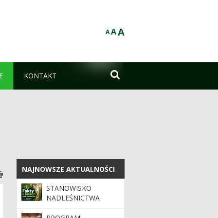
A
A
A

E
KONTAKT
NAJNOWSZE AKTUALNOŚCI
NAJNOWSZE AKTUALNOŚCI
STANOWISKO
NADLEŚNICTWA
DOJLIDY W SPRAWIE
DONIESIEŃ
PROGRAM