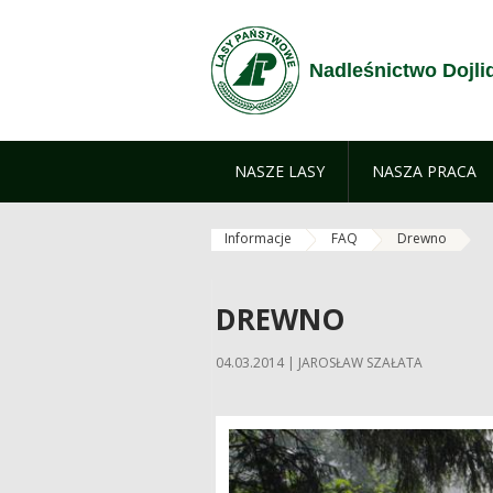
Przejdź do treści
Nadleśnictwo Dojli
NASZE LASY
NASZA PRACA
Informacje
FAQ
Drewno
DREWNO
04.03.2014 | JAROSŁAW SZAŁATA