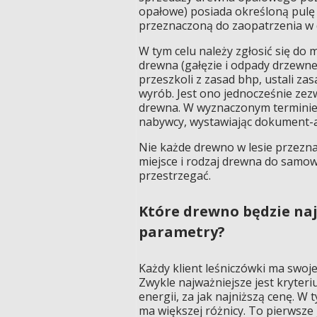
opałowe) posiada określoną pulę d
przeznaczoną do zaopatrzenia w
W tym celu należy zgłosić się do
drewna (gałęzie i odpady drzewne
przeszkoli z zasad bhp, ustali z
wyrób. Jest ono jednocześnie zez
drewna. W wyznaczonym terminie 
nabywcy, wystawiając dokument-
Nie każde drewno w lesie przezna
miejsce i rodzaj drewna do samow
przestrzegać.
Które drewno będzie naj
parametry?
Każdy klient leśniczówki ma swoj
Zwykle najważniejsze jest kryter
energii, za jak najniższą cenę. W
ma większej różnicy. To pierwsze j