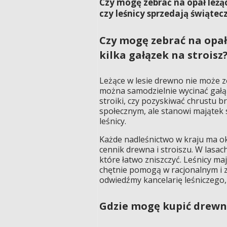
Czy mogę zebrać na opał leżą
czy leśnicy sprzedają świątecz
Czy mogę zebrać na opał
kilka gałązek na stroisz
Leżące w lesie drewno nie może z
można samodzielnie wycinać gałąz
stroiki, czy pozyskiwać chrustu b
społecznym, ale stanowi majątek
leśnicy.
Każde nadleśnictwo w kraju ma ok
cennik drewna i stroiszu. W lasac
które łatwo zniszczyć. Leśnicy ma
chętnie pomogą w racjonalnym i 
odwiedźmy kancelarię leśniczego,
Gdzie mogę kupić drew