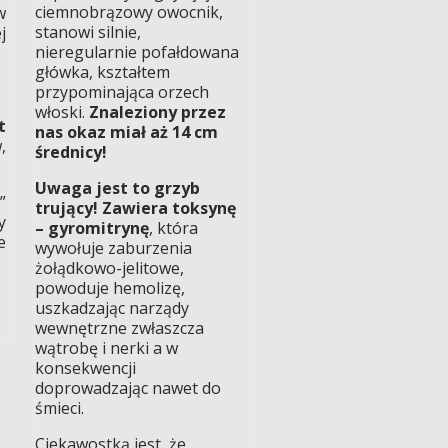
ciemnobrązowy owocnik,
w
stanowi silnie,
j
nieregularnie pofałdowana
główka, kształtem
przypominająca orzech
włoski.
Znaleziony przez
t
nas okaz miał aż 14 cm
,
średnicy!
Uwaga jest to grzyb
”
trujący! Zawiera toksynę
y
– gyromitrynę
, która
e
wywołuje zaburzenia
żołądkowo-jelitowe,
powoduje hemolizę,
uszkadzając narządy
wewnętrzne zwłaszcza
wątrobę i nerki a w
konsekwencji
doprowadzając nawet do
śmieci.
Ciekawostką jest, że