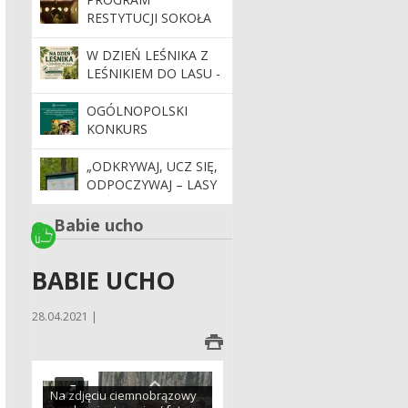
MEDIALNYCH ORAZ
RESTYTUCJI SOKOŁA
INTERNETOWYCH
WĘDROWNEGO W
INICJATYW
NADLEŚNICTWIE
W DZIEŃ LEŚNIKA Z
SPOŁECZNYCH
DOJLIDY.
LEŚNIKIEM DO LASU -
DOTYCZĄCYCH
ZAPRASZAMY NA
GOSPODARKI LEŚNEJ.
SPACER EDUKACYJNY
OGÓLNOPOLSKI
KONKURS
FOTOGRAFICZNY
"LEŚNE SADY -
„ODKRYWAJ, UCZ SIĘ,
DZIEDZICTWO,
ODPOCZYWAJ – LASY
KTÓRE TRWA".
PAŃSTWOWE
CZEKAJĄ NA CIEBIE”.
Babie ucho
BABIE UCHO
28.04.2021 |
Na zdjęciu ciemnobrązowy