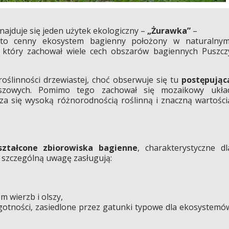
najduje się jeden użytek ekologiczny –
„Żurawka”
–
 to cenny ekosystem bagienny położony w naturalnym
 który zachował wiele cech obszarów bagiennych Puszcz
roślinności drzewiastej, choć obserwuje się tu
postępując
lszowych. Pomimo tego zachował się mozaikowy ukła
cza się wysoką różnorodnością roślinną i znaczną wartości
ztałcone zbiorowiska bagienne
, charakterystyczne dl
a szczególną uwagę zasługują:
m wierzb i olszy,
lgotności, zasiedlone przez gatunki typowe dla ekosystemó