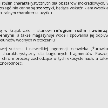
i roślin charakterystycznych dla obszarów mokradłowych, 
Szczególnie cenne są
storczyki
, będące wskaźnikiem wysokie
naturalnym charakterze użytku.
ję w krajobrazie – stanowi
refugium roślin i zwierzą
iennymi
, a także magazynuje wodę i spowalnia jej odpływ
 stosunków wodnych w otoczeniu.
owej sukcesji i niewielkiej ingerencji człowieka „Żurawka
, charakterystyczny dla bagiennych fragmentów Puszcz
y chroni procesy zachodzące w tych ekosystemach, a takż
óżnorodności.