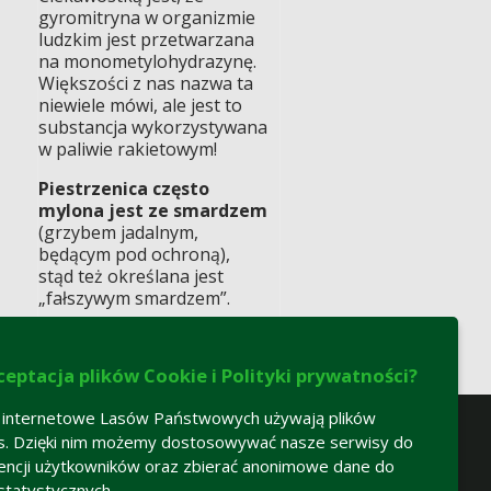
gyromitryna w organizmie
ludzkim jest przetwarzana
na monometylohydrazynę.
Większości z nas nazwa ta
niewiele mówi, ale jest to
substancja wykorzystywana
w paliwie rakietowym!
Piestrzenica często
mylona jest ze smardzem
(grzybem jadalnym,
będącym pod ochroną),
stąd też określana jest
„fałszywym smardzem”.
ceptacja plików Cookie i Polityki prywatności?
 internetowe Lasów Państwowych używają plików
s. Dzięki nim możemy dostosowywać nasze serwisy do
encji użytkowników oraz zbierać anonimowe dane do
statystycznych.