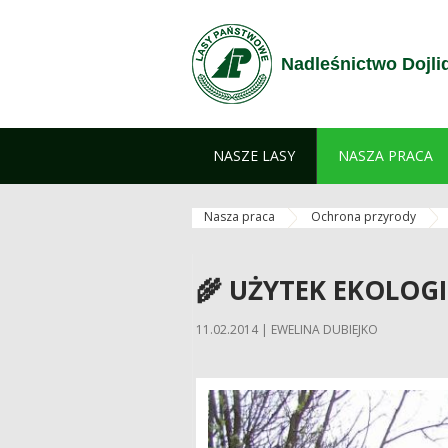
Przejdź do treści
Nadleśnictwo Dojli
NASZE LASY
NASZA PRACA
Nasza praca
Ochrona przyrody
🌾 UŻYTEK EKOLOG
11.02.2014 | EWELINA DUBIEJKO