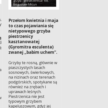
grzyb - piestrzenica/ fot.
Bogusław Micun
,
Przełom kwietnia i maja
y
to czas pojawiania się
nietypowego grzyba
piestrzenicy
ą
kasztanowatej
d
(Gyromitra esculenta)
ą
zwanej „babim uchem”.
Grzyby te rosną, głównie w
piaszczystych lasach
a
sosnowych, świerkowych,
na nizinach oraz terenach
podgórskich, spotykane są
również na zrębach i
uprawach leśnych.
Piestrzenica nie jest
w
typowym grzybem
kapeluszowym, gdyż jej