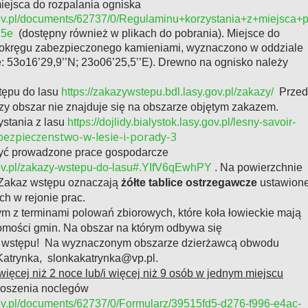
iejsca do rozpalania ogniska
sy.gov.pl/documents/62737/0/Regulaminu+korzystania+z+miejsca+
75e
(dostępny również w plikach do pobrania).
Miejsce do
i okręgu zabezpieczonego kamieniami, wyznaczono w oddziale
: 53o16’29,9’’N; 23o06’25,5’’E).
Drewno na ognisko należy
ępu do lasu
https://zakazywstepu.bdl.lasy.gov.pl/zakazy/
Przed
zy obszar nie znajduje się na obszarze objętym zakazem.
stania z lasu
https://dojlidy.bialystok.lasy.gov.pl/lesny-savoir-
/bezpieczenstwo-w-lesie-i-porady-3
być prowadzone prace gospodarcze
y.gov.pl/zakazy-wstepu-do-lasu#.YIfV6qEwhPY
. Na powierzchnie
Zakaz wstępu oznaczają
żółte tablice ostrzegawcze
ustawion
ch w rejonie prac.
m z terminami polowań zbiorowych, które koła łowieckie mają
mości gmin. Na obszar na którym odbywa się
z wstępu! Na wyznaczonym obszarze dzierżawcą obwodu
 Katrynka,
slonkakatrynka@vp.pl.
więcej niż 2 noce lub/i więcej niż 9 osób w jednym miejscu
głoszenia noclegów
y.gov.pl/documents/62737/0/Formularz/39515fd5-d276-f996-e4ac-