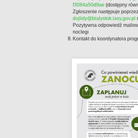
f3084a50d9ae
(dostępny równ
Zgłoszenie następuje poprzez
dojlidy@bialystok.lasy.gov.pl
n
Pozytywna odpowiedź mailow
noclegi
Kontakt do koordynatora prog