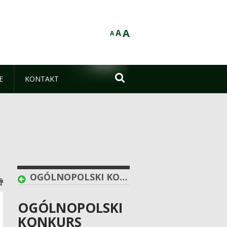
A
A
A

E
KONTAKT
OGÓLNOPOLSKI KONKURS FOTOGRAFICZNY "LEŚNE SADY - DZIEDZICTWO, KTÓRE TRWA".
OGÓLNOPOLSKI
KONKURS