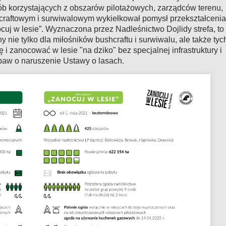
sób korzystających z obszarów pilotażowych, zarządców terenu,
raftowym i surwiwalowym wykiełkował pomysł przekształcenia
ocuj w lesie”. Wyznaczona przez Nadleśnictwo Dojlidy strefa, to
nie tylko dla miłośników bushcraftu i surwiwalu, ale także tyc
 i zanocować w lesie "na dziko" bez specjalnej infrastruktury i
baw o naruszenie Ustawy o lasach.