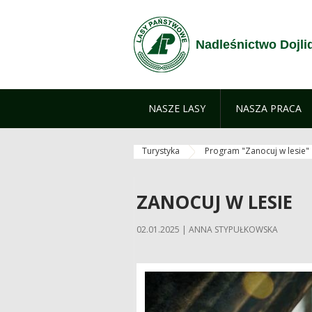
Przejdź do treści
Nadleśnictwo Dojli
NASZE LASY
NASZA PRACA
Turystyka
Program "Zanocuj w lesie"
ZANOCUJ W LESIE
02.01.2025 | ANNA STYPUŁKOWSKA