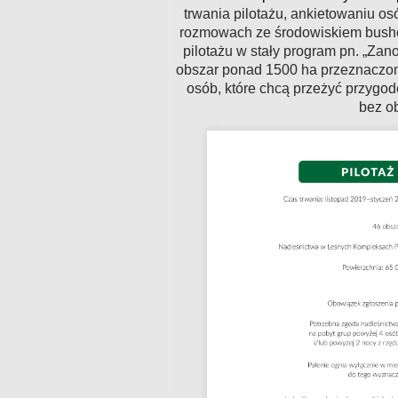
trwania pilotażu, ankietowaniu o
rozmowach ze środowiskiem bushc
pilotażu w stały program pn. „Zan
obszar ponad 1500 ha przeznaczony 
osób, które chcą przeżyć przygodę
bez o