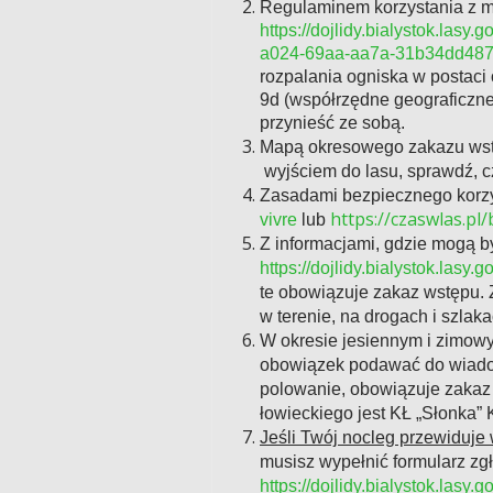
Regulaminem korzystania z m
https://dojlidy.bialystok.la
a024-69aa-aa7a-31b34dd48
rozpalania ogniska w postac
9d (współrzędne geograficzne
przynieść ze sobą.
Mapą okresowego zakazu wst
wyjściem do lasu, sprawdź, c
Zasadami bezpiecznego korzy
https://czaswlas.pl
vivre
lub
Z informacjami, gdzie mogą 
https://dojlidy.bialystok.las
te obowiązuje zakaz wstępu.
w terenie, na drogach i szlaka
W okresie jesiennym i zimowy
obowiązek podawać do wiado
polowanie, obowiązuje zaka
łowieckiego jest KŁ „Słonka”
Jeśli Twój nocleg przewiduje 
musisz wypełnić formularz z
https://dojlidy.bialystok.las