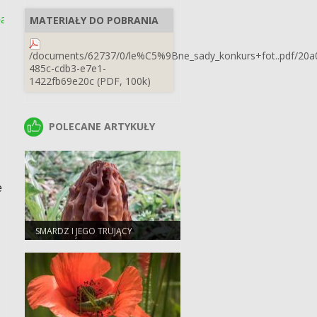
palenia+ogniska/1d493c2f-
MATERIAŁY DO POBRANIA
/documents/62737/0/le%C5%9Bne_sady_konkurs+fot..pdf/20a
485c-cdb3-e7e1-
1422fb69e20c (PDF, 100k)
POLECANE ARTYKUŁY
POLECANE ARTYKUŁY
e
SMARDZ I JEGO TRUJĄCY
SOBOWTÓR