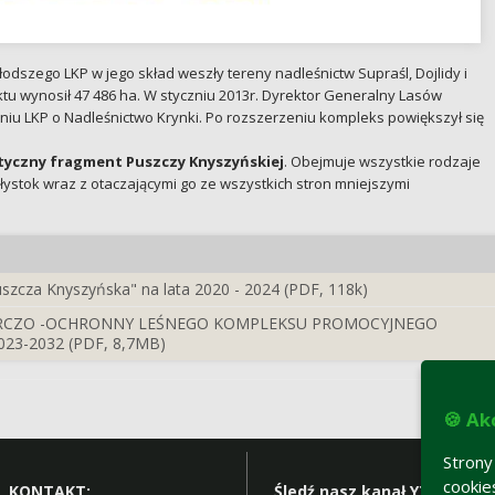
zego LKP w jego skład weszły tereny nadleśnictw Supraśl, Dojlidy i
ktu wynosił 47 486 ha. W styczniu 2013r. Dyrektor Generalny Lasów
iu LKP o Nadleśnictwo Krynki. Po rozszerzeniu kompleks powiększył się
styczny fragment Puszczy Knyszyńskiej
. Obejmuje wszystkie rodzaje
ystok wraz z otaczającymi go ze wszystkich stron mniejszymi
cza Knyszyńska" na lata 2020 - 2024 (PDF, 118k)
RCZO -OCHRONNY LEŚNEGO KOMPLEKSU PROMOCYJNEGO
23-2032 (PDF, 8,7MB)
🍪 Ak
Strony
cookie
KONTAKT:
Śledź nasz kanał YT: