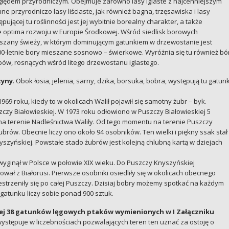
ględem przyrodniczym. Obejmuje zarówno lasy iglaste z najcenniejszym
 przyrodniczo lasy liściaste, jak również bagna, trzęsawiska i lasy
jącej tu roślinności jest jej wybitnie borealny charakter, a także
e optima rozwoju w Europie Środkowej. Wśród siedlisk borowych
eszany świeży, w którym dominującym gatunkiem w drzewostanie jest
0-letnie bory mieszane sosnowo – świerkowe. Wyróżnia się tu również bó
ów, rosnących wśród litego drzewostanu iglastego.
zyny
. Obok łosia, jelenia, sarny, dzika, borsuka, bobra, występują tu gatunk
969 roku, kiedy to w okolicach Walił pojawił się samotny żubr – byk.
y Białowieskiej. W 1973 roku odłowiono w Puszczy Białowieskiej 5
a terenie Nadleśnictwa Waliły. Od tego momentu na terenie Puszczy
brów. Obecnie liczy ono około 94 osobników. Ten wielki i piękny ssak stał
szyńskiej. Powstałe stado żubrów jest kolejną chlubną kartą w dziejach
 wyginął w Polsce w połowie XIX wieku. Do Puszczy Knyszyńskiej
ł z Białorusi. Pierwsze osobniki osiedliły się w okolicach obecnego
strzeniły się po całej Puszczy. Dzisiaj bobry możemy spotkać na każdym
gatunku liczy sobie ponad 900 sztuk.
ej 38 gatunków lęgowych ptaków wymienionych w I Załączniku
ystępuje w liczebnościach pozwalających teren ten uznać za ostoję o