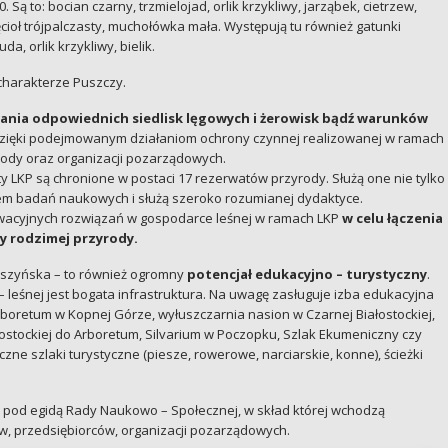
 to: bocian czarny, trzmielojad, orlik krzykliwy, jarząbek, cietrzew,
zięcioł trójpalczasty, muchołówka mała. Występują tu również gatunki
da, orlik krzykliwy, bielik.
charakterze Puszczy.
nia odpowiednich siedlisk lęgowych i żerowisk bądź warunków
e dzięki podejmowanym działaniom ochrony czynnej realizowanej w ramach
rody oraz organizacji pozarządowych.
 LKP są chronione w postaci 17 rezerwatów przyrody. Służą one nie tylko
cem badań naukowych i służą szeroko rozumianej dydaktyce.
wacyjnych rozwiązań w gospodarce leśnej w ramach LKP
w celu łączenia
y rodzimej przyrody.
szyńska – to również ogromny
potencjał edukacyjno – turystyczny
.
leśnej jest bogata infrastruktura. Na uwagę zasługuje izba edukacyjna
rboretum w Kopnej Górze, wyłuszczarnia nasion w Czarnej Białostockiej,
ostockiej do Arboretum, Silvarium w Poczopku, Szlak Ekumeniczny czy
czne szlaki turystyczne (piesze, rowerowe, narciarskie, konne), ścieżki
 pod egidą Rady Naukowo – Społecznej, w skład której wchodzą
w, przedsiębiorców, organizacji pozarządowych.