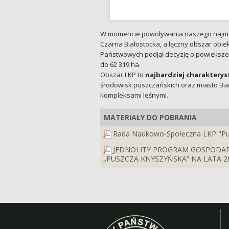
W momencie powoływania naszego najmłods
Czarna Białostocka, a łączny obszar obie
Państwowych podjął decyzję o powiększen
do 62 319 ha.
Obszar LKP to
najbardziej charaktery
środowisk puszczańskich oraz miasto Biał
kompleksami leśnymi.
MATERIAŁY DO POBRANIA
Rada Naukowo-Społeczna LKP "Pusz
JEDNOLITY PROGRAM GOSPODA
„PUSZCZA KNYSZYŃSKA” NA LATA 20