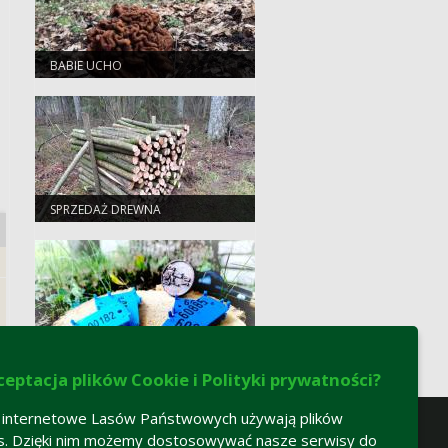
BABIE UCHO
SPRZEDAŻ DREWNA
KONTAKTY I PROCEDURA
POSTĘPOWANIA
ceptacja plików Cookie i Polityki prywatności?
 internetowe Lasów Państwowych używają plików
s. Dzięki nim możemy dostosowywać nasze serwisy do