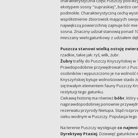
charakterystyczna część Puszczy pod wz
ekotypem sosny "supraskiej", bardzo cenne
podmokłe. Charakterystyczną cechą występu
współistnienie zbiorowisk mających swoj
największą powierzchnię zajmuje bór mi
sosna. Znaczny udział stanowią ponad 10
mieszany wielogatunkowy z udziałem dęb
Puszcza stanowi wielką ostoję zwier
rzadkie, takie jak: ryś, wilk, żubr.
Żubry
trafiły do Puszczy Knyszyńskiej w 1
Prawdopodobnie przywędrował on z Puszcz
osobników i wypuszczono je na wolność n
Knyszyńskiej bytuje wolnościowe stado żu
się trwałym elementem fauny Puszczy Kny
restytucji tego gatunku.
Ciekawą historię ma również
bóbr
, który
najprawdopodobniej ponownie przywędrowa
rezerwatu przyrody Nietupa. Stąd rozprze
cieku wodnym w Puszczy. Populacja tego 
Na terenie Puszczy występuje
co najmni
Dyrektywy Ptasiej
. Dziewięć gatunków w