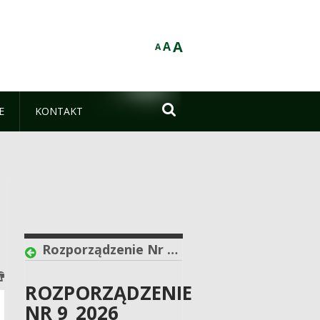
A
A
A

E
KONTAKT
Rozporządzenie Nr 9_2026 Powiatowego lekarza Weterynarii w Białymstoku z dnia 5 maja 2026 r.
ROZPORZĄDZENIE
NR 9_2026