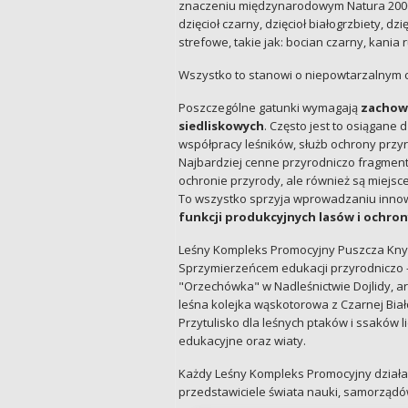
znaczeniu międzynarodowym Natura 2000. Są
dzięcioł czarny, dzięcioł białogrzbiety, d
strefowe, takie jak: bocian czarny, kania ru
Wszystko to stanowi o niepowtarzalnym 
Poszczególne gatunki wymagają
zachowa
siedliskowych
. Często jest to osiągan
współpracy leśników, służb ochrony przy
Najbardziej cenne przyrodniczo fragmenty
ochronie przyrody, ale również są miejs
To wszystko sprzyja wprowadzaniu inno
funkcji produkcyjnych lasów i ochron
Leśny Kompleks Promocyjny Puszcza Kny
Sprzymierzeńcem edukacji przyrodniczo – 
"Orzechówka" w Nadleśnictwie Dojlidy, a
leśna kolejka wąskotorowa z Czarnej Biał
Przytulisko dla leśnych ptaków i ssaków li
edukacyjne oraz wiaty.
Każdy Leśny Kompleks Promocyjny działa
przedstawiciele świata nauki, samorządó