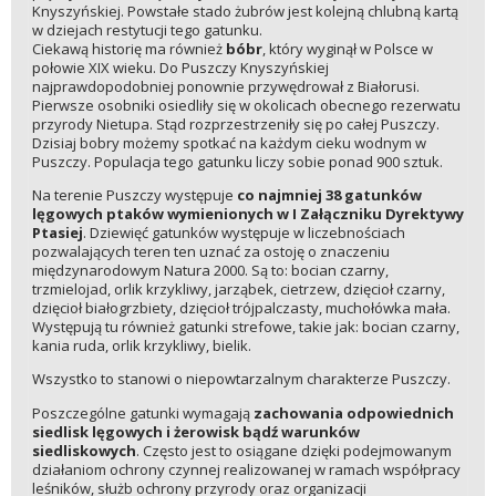
Knyszyńskiej. Powstałe stado żubrów jest kolejną chlubną kartą
w dziejach restytucji tego gatunku.
Ciekawą historię ma również
bóbr
, który wyginął w Polsce w
połowie XIX wieku. Do Puszczy Knyszyńskiej
najprawdopodobniej ponownie przywędrował z Białorusi.
Pierwsze osobniki osiedliły się w okolicach obecnego rezerwatu
przyrody Nietupa. Stąd rozprzestrzeniły się po całej Puszczy.
Dzisiaj bobry możemy spotkać na każdym cieku wodnym w
Puszczy. Populacja tego gatunku liczy sobie ponad 900 sztuk.
Na terenie Puszczy występuje
co najmniej 38 gatunków
lęgowych ptaków wymienionych w I Załączniku Dyrektywy
Ptasiej
. Dziewięć gatunków występuje w liczebnościach
pozwalających teren ten uznać za ostoję o znaczeniu
międzynarodowym Natura 2000. Są to: bocian czarny,
trzmielojad, orlik krzykliwy, jarząbek, cietrzew, dzięcioł czarny,
dzięcioł białogrzbiety, dzięcioł trójpalczasty, muchołówka mała.
Występują tu również gatunki strefowe, takie jak: bocian czarny,
kania ruda, orlik krzykliwy, bielik.
Wszystko to stanowi o niepowtarzalnym charakterze Puszczy.
Poszczególne gatunki wymagają
zachowania odpowiednich
siedlisk lęgowych i żerowisk bądź warunków
siedliskowych
. Często jest to osiągane dzięki podejmowanym
działaniom ochrony czynnej realizowanej w ramach współpracy
leśników, służb ochrony przyrody oraz organizacji