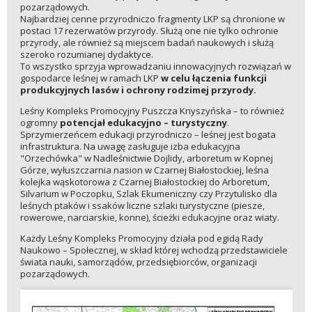
pozarządowych.
Najbardziej cenne przyrodniczo fragmenty LKP są chronione w
postaci 17 rezerwatów przyrody. Służą one nie tylko ochronie
przyrody, ale również są miejscem badań naukowych i służą
szeroko rozumianej dydaktyce.
To wszystko sprzyja wprowadzaniu innowacyjnych rozwiązań w
gospodarce leśnej w ramach LKP
w celu łączenia funkcji
produkcyjnych lasów i ochrony rodzimej przyrody.
Leśny Kompleks Promocyjny Puszcza Knyszyńska – to również
ogromny
potencjał edukacyjno – turystyczny
.
Sprzymierzeńcem edukacji przyrodniczo – leśnej jest bogata
infrastruktura. Na uwagę zasługuje izba edukacyjna
"Orzechówka" w Nadleśnictwie Dojlidy, arboretum w Kopnej
Górze, wyłuszczarnia nasion w Czarnej Białostockiej, leśna
kolejka wąskotorowa z Czarnej Białostockiej do Arboretum,
Silvarium w Poczopku, Szlak Ekumeniczny czy Przytulisko dla
leśnych ptaków i ssaków liczne szlaki turystyczne (piesze,
rowerowe, narciarskie, konne), ścieżki edukacyjne oraz wiaty.
Każdy Leśny Kompleks Promocyjny działa pod egidą Rady
Naukowo – Społecznej, w skład której wchodzą przedstawiciele
świata nauki, samorządów, przedsiębiorców, organizacji
pozarządowych.