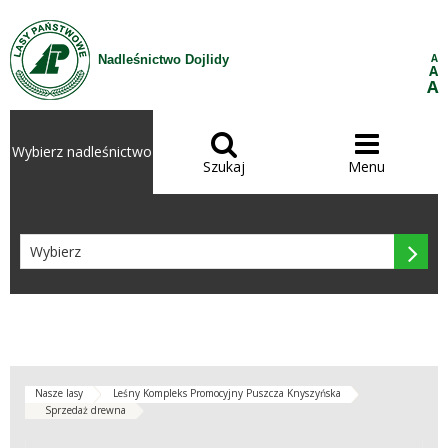
Przejdź do treści
A
Nadleśnictwo Dojlidy
A
A


Wybierz nadleśnictwo
Szukaj
Menu

Nasze lasy
Leśny Kompleks Promocyjny Puszcza Knyszyńska
Sprzedaż drewna