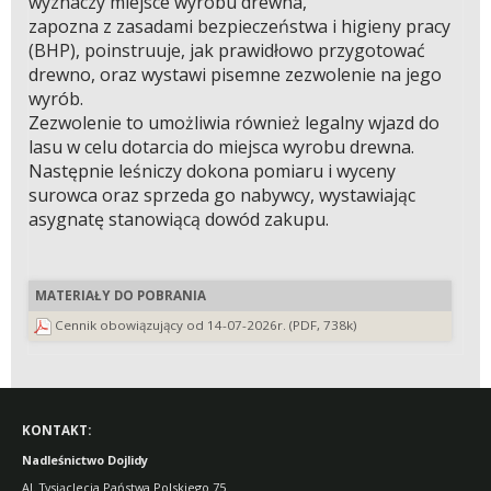
wyznaczy miejsce wyrobu drewna,
zapozna z zasadami bezpieczeństwa i higieny pracy
(BHP), poinstruuje, jak prawidłowo przygotować
drewno, oraz wystawi pisemne zezwolenie na jego
wyrób.
Zezwolenie to umożliwia również legalny wjazd do
lasu w celu dotarcia do miejsca wyrobu drewna.
Następnie leśniczy dokona pomiaru i wyceny
surowca oraz sprzeda go nabywcy, wystawiając
asygnatę stanowiącą dowód zakupu.
MATERIAŁY DO POBRANIA
Cennik obowiązujący od 14-07-2026r. (PDF, 738k)
KONTAKT:
Nadleśnictwo Dojlidy
Al. Tysiąclecia Państwa Polskiego 75