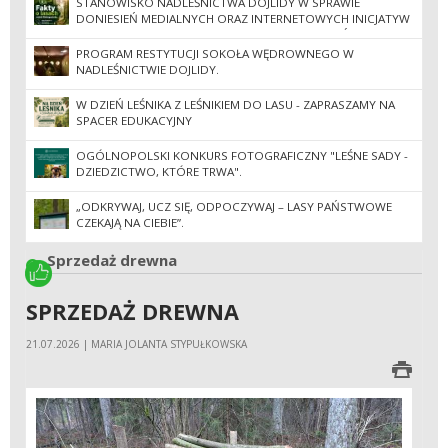
STANOWISKO NADLEŚNICTWA DOJLIDY W SPRAWIE
DONIESIEŃ MEDIALNYCH ORAZ INTERNETOWYCH INICJATYW
SPOŁECZNYCH DOTYCZĄCYCH GOSPODARKI LEŚNEJ.
PROGRAM RESTYTUCJI SOKOŁA WĘDROWNEGO W
NADLEŚNICTWIE DOJLIDY.
W DZIEŃ LEŚNIKA Z LEŚNIKIEM DO LASU - ZAPRASZAMY NA
SPACER EDUKACYJNY
OGÓLNOPOLSKI KONKURS FOTOGRAFICZNY "LEŚNE SADY -
DZIEDZICTWO, KTÓRE TRWA".
„ODKRYWAJ, UCZ SIĘ, ODPOCZYWAJ – LASY PAŃSTWOWE
CZEKAJĄ NA CIEBIE”.
Sprzedaż drewna
SPRZEDAŻ DREWNA
21.07.2026 | MARIA JOLANTA STYPUŁKOWSKA