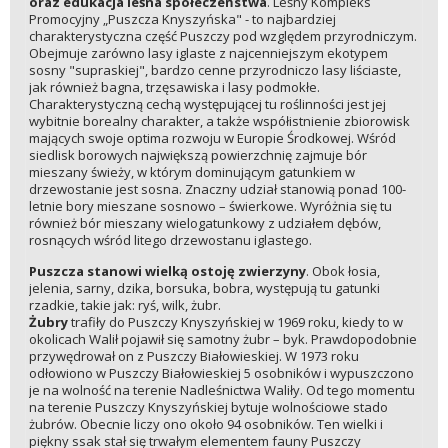
oraz edukacja leśna społeczeństwa
. Leśny Kompleks
Promocyjny „Puszcza Knyszyńska" - to najbardziej
charakterystyczna część Puszczy pod względem przyrodniczym.
Obejmuje zarówno lasy iglaste z najcenniejszym ekotypem
sosny "supraskiej", bardzo cenne przyrodniczo lasy liściaste,
jak również bagna, trzęsawiska i lasy podmokłe.
Charakterystyczną cechą występującej tu roślinności jest jej
wybitnie borealny charakter, a także współistnienie zbiorowisk
mających swoje optima rozwoju w Europie Środkowej. Wśród
siedlisk borowych największą powierzchnię zajmuje bór
mieszany świeży, w którym dominującym gatunkiem w
drzewostanie jest sosna. Znaczny udział stanowią ponad 100-
letnie bory mieszane sosnowo – świerkowe. Wyróżnia się tu
również bór mieszany wielogatunkowy z udziałem dębów,
rosnących wśród litego drzewostanu iglastego.
Puszcza stanowi wielką ostoję zwierzyny
. Obok łosia,
jelenia, sarny, dzika, borsuka, bobra, występują tu gatunki
rzadkie, takie jak: ryś, wilk, żubr.
Żubry
trafiły do Puszczy Knyszyńskiej w 1969 roku, kiedy to w
okolicach Walił pojawił się samotny żubr – byk. Prawdopodobnie
przywędrował on z Puszczy Białowieskiej. W 1973 roku
odłowiono w Puszczy Białowieskiej 5 osobników i wypuszczono
je na wolność na terenie Nadleśnictwa Waliły. Od tego momentu
na terenie Puszczy Knyszyńskiej bytuje wolnościowe stado
żubrów. Obecnie liczy ono około 94 osobników. Ten wielki i
piękny ssak stał się trwałym elementem fauny Puszczy