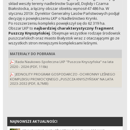
skład weszły tereny nadleśnictw Supraśl, Dojlidy i Czarna
Białostocka, a łączny obszar obiektu wynosił 47 486 ha. W
styczniu 2013r. Dyrektor Generalny Lasów Państwowych podjął
decyzję o powiększeniu LKP o Nadleśnictwo Krynki.
Po rozszerzeniu kompleks powiększył się do 62 319 ha.
Obszar LKP to
najbardziej charakterystyczny fragment
Puszczy Knyszyńskiej
. Obejmuje wszystkie rodzaje środowisk
puszczańskich oraz miasto Białystok wraz z otaczającymi go ze
wszystkich stron mniejszymi kompleksami leśnymi.
MATERIAŁY DO POBRANIA
Rada Naukowo-Społeczna LKP "Puszcza Knyszyńska" na lata
2020 - 2024 (PDF, 118k)
JEDNOLITY PROGRAM GOSPODARCZO -OCHRONNY LEŚNEGO
KOMPLEKSU PROMOCYJNEGO „PUSZCZA KNYSZYŃSKA” NA LATA
2023-2032 (PDF, 8,7MB)
NAJNOWSZE AKTUALNOŚCI
NAJNOWSZE AKTUALNOŚCI